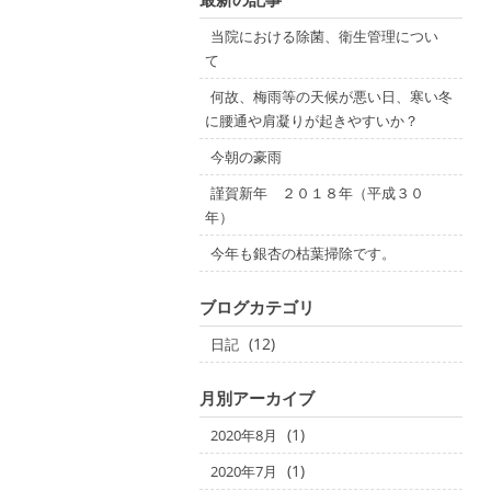
当院における除菌、衛生管理につい
て
何故、梅雨等の天候が悪い日、寒い冬
に腰通や肩凝りが起きやすいか？
今朝の豪雨
謹賀新年 ２０１８年（平成３０
年）
今年も銀杏の枯葉掃除です。
ブログカテゴリ
(12)
日記
月別アーカイブ
(1)
2020年8月
(1)
2020年7月