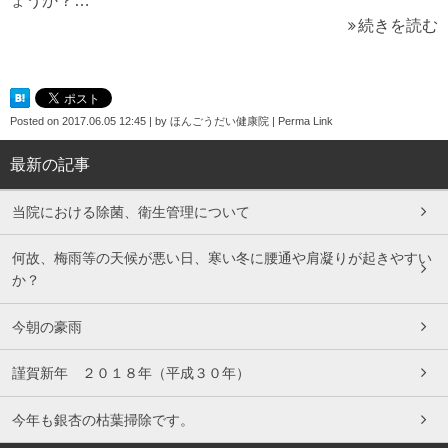
ょうか？…
続きを読む
Posted on
2017.06.05 12:45
|
by
ほんごうだい健康院
|
Perma Link
最新の記事
当院における除菌、衛生管理について
何故、梅雨等の天候が悪い日、寒い冬に腰通や肩凝りが起きやすい
か？
今朝の豪雨
謹賀新年 ２０１８年（平成３０年）
今年も銀杏の枯葉掃除です。