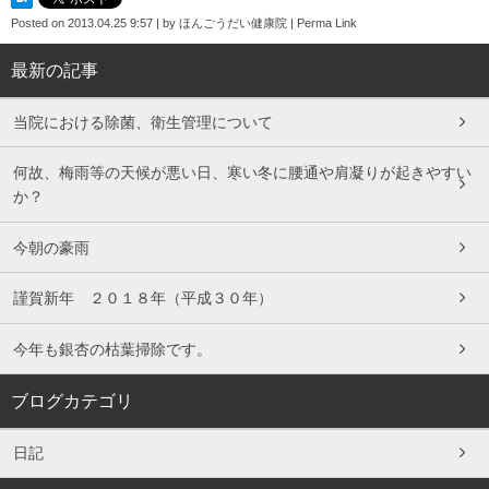
Posted on
2013.04.25 9:57
|
by
ほんごうだい健康院
|
Perma Link
最新の記事
当院における除菌、衛生管理について
何故、梅雨等の天候が悪い日、寒い冬に腰通や肩凝りが起きやすい
か？
今朝の豪雨
謹賀新年 ２０１８年（平成３０年）
今年も銀杏の枯葉掃除です。
ブログカテゴリ
日記