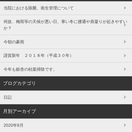
当院における除菌、衛生管理について
何故、梅雨等の天候が悪い日、寒い冬に腰通や肩凝りが起きやすい
か？
今朝の豪雨
謹賀新年 ２０１８年（平成３０年）
今年も銀杏の枯葉掃除です。
ブログカテゴリ
日記
月別アーカイブ
2020年8月